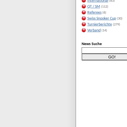
International
(83)
QT / SM
(112)
Referees
(6)
Swiss Snooker Cup
(30)
Turnierberichte
(279)
Verband
(14)
News Suche