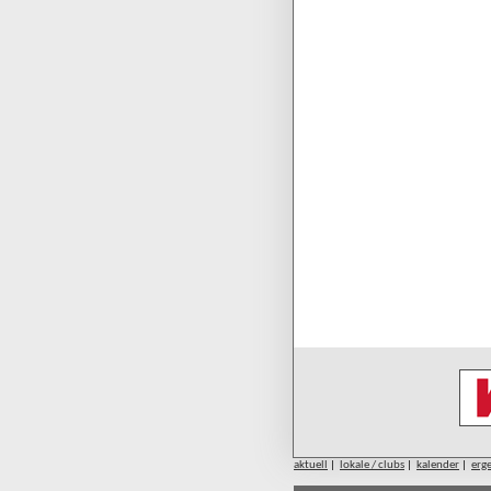
aktuell
|
lokale / clubs
|
kalender
|
erg