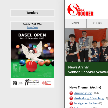
Turniere
NEWS
CLUBS
26.09 - 27.09.2026
Basel Open
News Archiv
Sektion Snooker Schwei
News Themen (Archiv)
Ankündigung
(194)
Ausbildung / Coaching
(5)
In eigener Sache
(43)