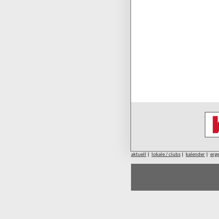
aktuell
|
lokale / clubs
|
kalender
|
erg