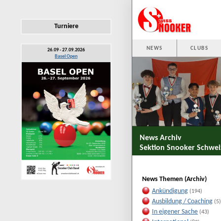
Turniere
NEWS
CLUBS
26.09 - 27.09.2026
Basel Open
News Archiv
Sektion Snooker Schwei
News Themen (Archiv)
Ankündigung
(194)
Ausbildung / Coaching
(5)
In eigener Sache
(43)