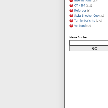
International
(83)
QT / SM
(112)
Referees
(6)
Swiss Snooker Cup
(30)
Turnierberichte
(279)
Verband
(14)
News Suche