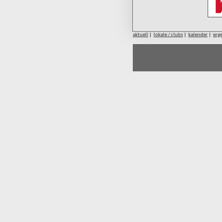
aktuell
|
lokale / clubs
|
kalender
|
erg