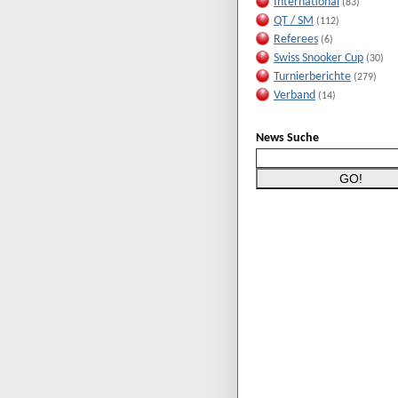
International
(83)
QT / SM
(112)
Referees
(6)
Swiss Snooker Cup
(30)
Turnierberichte
(279)
Verband
(14)
News Suche