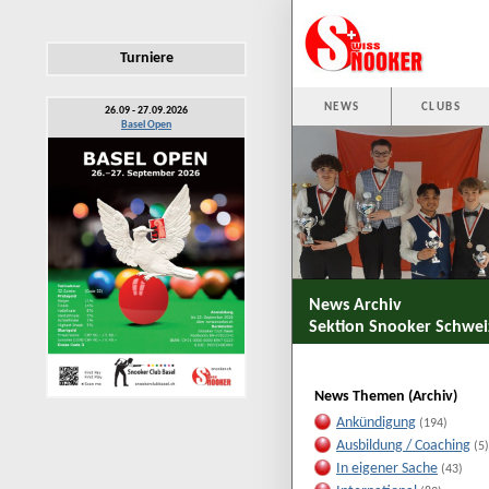
Turniere
NEWS
CLUBS
26.09 - 27.09.2026
Basel Open
News Archiv
Sektion Snooker Schwei
News Themen (Archiv)
Ankündigung
(194)
Ausbildung / Coaching
(5)
In eigener Sache
(43)