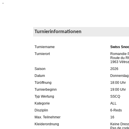
¨
Turnierinformationen
Turniername
Swiss Snoo
Turnierort
Romandie Po
Route du R
1963 Vétro
Saison
2026
Datum
Donnerstag,
Türöffnung
18:00 Uhr
Turnierbeginn
19:00 Uhr
Typ Wertung
SSCQ
Kategorie
ALL
Disziplin
6-Reds
Max. Teilnehmer
16
Kleiderordnung
Keine Dres
Pas de code