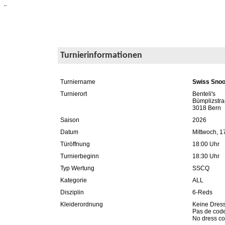
¨
Turnierinformationen
Turniername
Swiss Snoo
Turnierort
Benteli's
Bümplizstr
3018 Bern
Saison
2026
Datum
Mittwoch, 1
Türöffnung
18:00 Uhr
Turnierbeginn
18:30 Uhr
Typ Wertung
SSCQ
Kategorie
ALL
Disziplin
6-Reds
Kleiderordnung
Keine Dres
Pas de code
No dress c