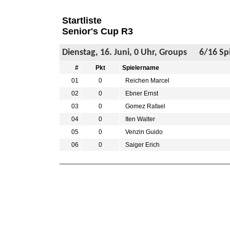
Startliste
Senior's Cup R3
Dienstag, 16. Juni, 0 Uhr, Groups 6/16 Spie
#
Pkt
Spielername
01
0
Reichen Marcel
02
0
Ebner Ernst
03
0
Gomez Rafael
04
0
Iten Walter
05
0
Venzin Guido
06
0
Saiger Erich