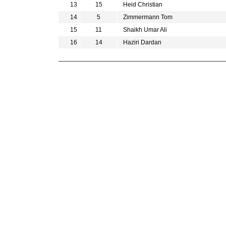
13
15
Heid Christian
14
5
Zimmermann Tom
15
11
Shaikh Umar Ali
16
14
Haziri Dardan