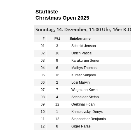
Startliste
Christmas Open 2025
Sonntag, 14. Dezember, 11:00 Uhr, 16er K.O
#
Pkt
Spielername
01
3
Schmid Jenson
02
10
Ulrich Pascal
03
9
Karakurum Sener
04
6
Mathys Thomas
05
16
Kumar Sanjeev
06
2
Losi Marvin
07
7
Wegmann Kevin
08
4
Schneider Stefan
09
12
Qerkinaj Fidan
10
1
Khmelevskyi Denys
11
13
Stoppacher Benjamin
12
8
Giger Rafael