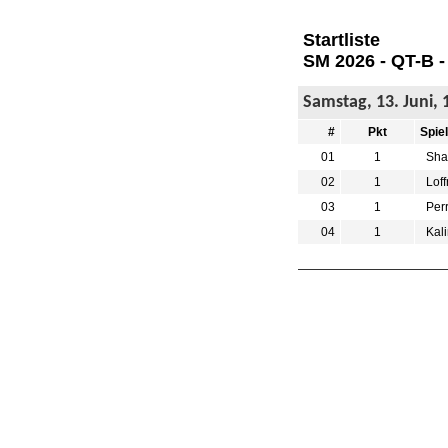
Startliste
SM 2026 - QT-B -
Samstag, 13. Juni, 
#
Pkt
Spie
01
1
Shai
02
1
Loff
03
1
Perr
04
1
Kali