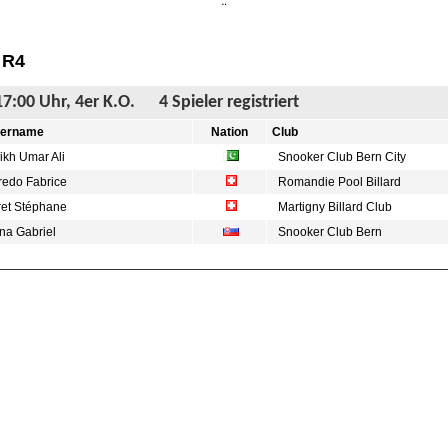
¨
 R4
17:00 Uhr, 4er K.O. 4 Spieler registriert
lername
Nation
Club
kh Umar Ali
Snooker Club Bern City
redo Fabrice
Romandie Pool Billard
et Stéphane
Martigny Billard Club
na Gabriel
Snooker Club Bern