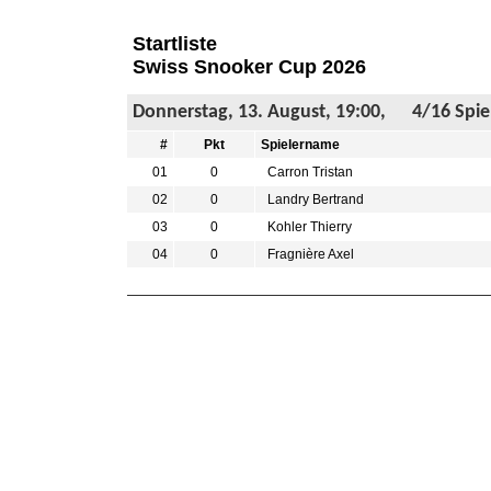
Startliste
Swiss Snooker Cup 2026
Donnerstag, 13. August, 19:00, 4/16 Spiele
#
Pkt
Spielername
01
0
Carron Tristan
02
0
Landry Bertrand
03
0
Kohler Thierry
04
0
Fragnière Axel