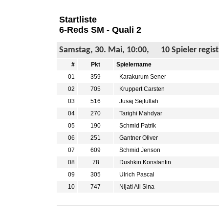
Startliste
6-Reds SM - Quali 2
Samstag, 30. Mai, 10:00, 10 Spieler registr
#
Pkt
Spielername
01
359
Karakurum Sener
02
705
Kruppert Carsten
03
516
Jusaj Sejfullah
04
270
Tarighi Mahdyar
05
190
Schmid Patrik
06
251
Gantner Oliver
07
609
Schmid Jenson
08
78
Dushkin Konstantin
09
305
Ulrich Pascal
10
747
Nijati Ali Sina